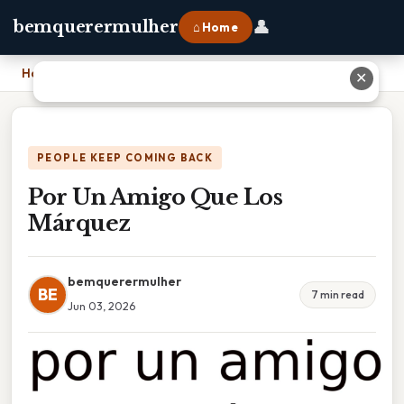
👤
bemquerermulher
⌂ Home
Home
›
Por Un Amigo Que Los Márquez
✕
PEOPLE KEEP COMING BACK
Por Un Amigo Que Los
Márquez
bemquerermulher
BE
7 min read
Jun 03, 2026