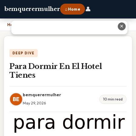
👤
bemquerermulher
⌂ Home
Home
›
Para Dormir En El Hotel Tienes
✕
DEEP DIVE
Para Dormir En El Hotel
Tienes
bemquerermulher
BE
10 min read
May 29, 2026