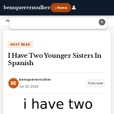
👤
bemquerermulher
⌂ Home
Home
›
I Have Two Younger Sisters In Spanish
✕
MUST READ
I Have Two Younger Sisters In
Spanish
bemquerermulher
BE
5 min read
Jun 02, 2026